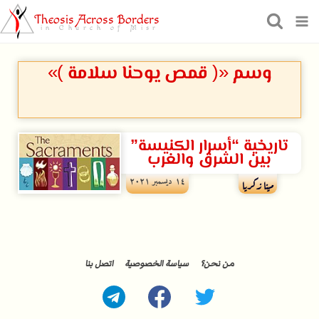
Theosis Across Borders
in Church of Misr
وسم «( قمص يوحنا سلامة )»
تاريخية “أسرار الكنيسة”
بين الشرق والغرب
۱٤ ديسمبر ۲۰۲۱
مينا زكريا
من نحن؟
سياسة الخصوصية
اتصل بنا