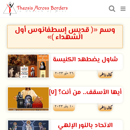
Theosis Across Borders
in Church of Misr
وسم «( قديس إسطفانوس أول
الشهداء )»
شاول يضطهد الكنيسة
۲٦ مايو ۲۰۲۳
كمال زاخر
أيها الأسقف.. من أنت؟ [٧]
۱۰ يناير ۲۰۲۳
كمال زاخر
الاتحاد بالنور الإلهي