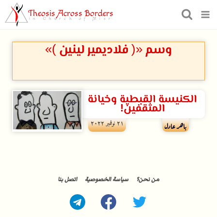
Theosis Across Borders
in Church of Misr
وسم «( فلاديمير لينين )»
الكنيسة القبطية وخيانة
المثقفين!
۲۱ نوفمبر ۲۰۲۲
باهر عادل
من نحن؟
سياسة الخصوصية
اتصل بنا