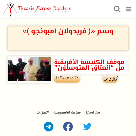
Theosis Across Borders
in Church of Misr
وسم «( فريدولان أمبونجو )»
موقف الكنيسة الأفريقية
من “انعتاق المتوسلون”
۳۰ مارس ۲۰۲٤
كمال زاخر
من نحن؟
سياسة الخصوصية
اتصل بنا