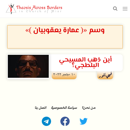
Theosis Across Borders
in Church of Misr
وسم «( عمارة يعقوبيان )»
أين ذهب المسيحي
البلطجي؟
۱۰ سبتمبر ۲۰۲۲
فيبي أنور
من نحن؟
سياسة الخصوصية
اتصل بنا