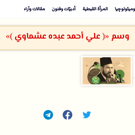
وميثولوچيا
المرأة القبطية
أدبيّات وفنون
مقالات وآراء
وسم «( علي أحمد عبده عشماوي )»