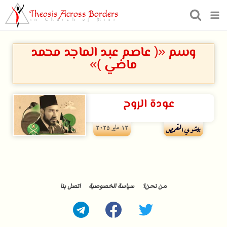
Theosis Across Borders
in Church of Misr
وسم «( عاصم عبد الماجد محمد
ماضي )»
عودة الروح
۱۲ مايو ۲۰۲۵
بيشوي القمص
من نحن؟
سياسة الخصوصية
اتصل بنا