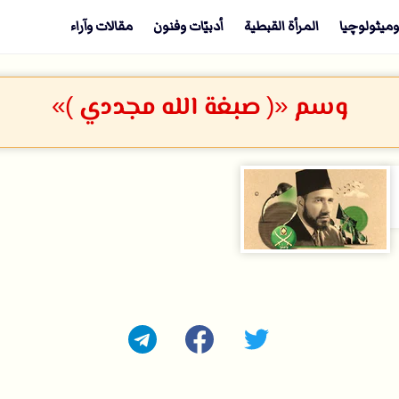
وميثولوچيا
المرأة القبطية
أدبيّات وفنون
مقالات وآراء
وسم «( صبغة الله مجددي )»