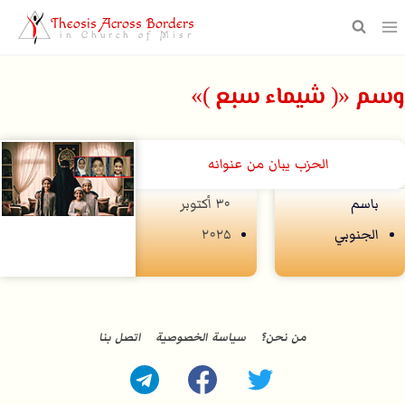
Theosis Across Borders
in Church of Misr
وسم «( شيماء سبع )»
الحزب يبان من عنوانه
باسم
۳۰ أكتوبر
الجنوبي
۲۰۲۵
من نحن؟
سياسة الخصوصية
اتصل بنا