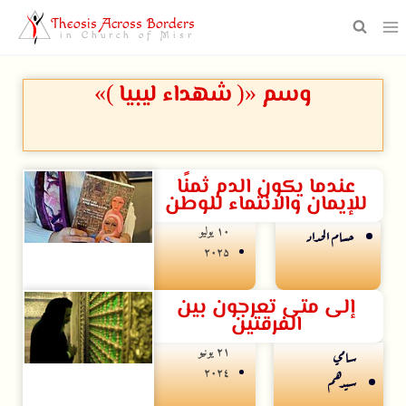
Theosis Across Borders
in Church of Misr
وسم «( شهداء ليبيا )»
عندما يكون الدم ثمنًا
للإيمان والانتماء للوطن
۱۰ يوليو
حسام الحداد
۲۰۲۵
إلى متى تعرجون بين
الفرقتين
۲۱ يونيو
سامي
۲۰۲٤
سيدهم