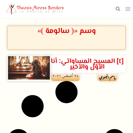
Theosis Across Borders
in Church of Misr
وسم «( سالومة )»
[٤] المسيح المساواتي: أنا
اﻷوّل والأخير
۲۸ أغسطس ۲۰۲۱
باسم الجنوبي