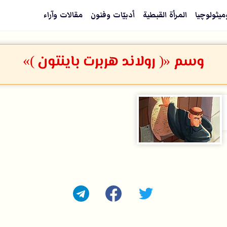
ميثولوچيا
المرأة القبطية
أدبيّات وفنون
مقالات وآراء
وسم «( رولاند هربرت باينتون )»