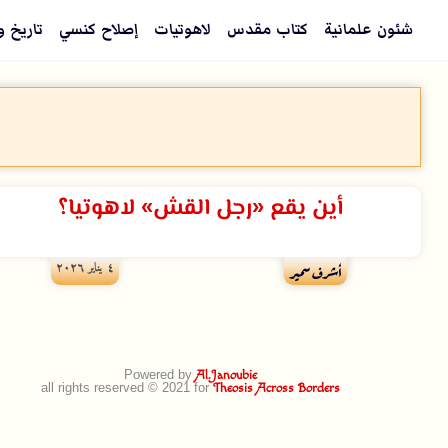
شئون علمانية
كتاب مقدس
لاهوتيات
إصلاح كنسي
تاريخ و
أين يقع «رجل القش» لاهوتيا؟
٤ يناير ۲۰۲٦
أشرف سمير
Powered by
Al.Janoubie
all rights reserved © 2021 for
Theosis Across Borders