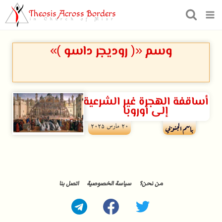
Theosis Across Borders
in Church of Misr
وسم «( روديجر داسو )»
أساقفة الهجرة غير الشرعية
إلى أوروبا
۲۰ مارس ۲۰۲۵
باسم الجنوبي
من نحن؟
سياسة الخصوصية
اتصل بنا