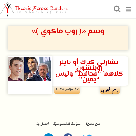
Theosis Across Borders
in Church of Misr
وسم «( روب ماكوي )»
تشارلي كيرك أو تايلر
روبنسون
كلاهما “محافظ” وليس
“يمين”
۱۷ سبتمبر ۲۰۲۵
باسم الجنوبي
من نحن؟
سياسة الخصوصية
اتصل بنا