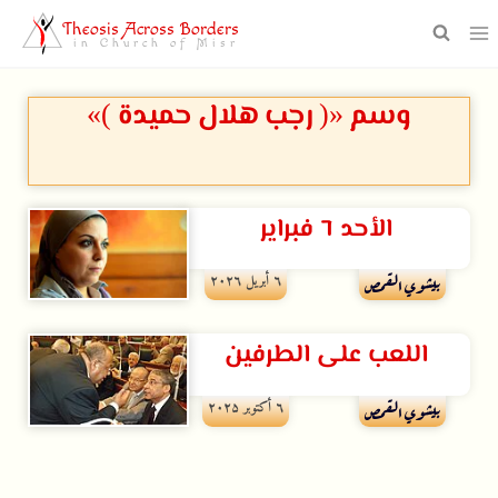
Theosis Across Borders
in Church of Misr
وسم «( رجب هلال حميدة )»
الأحد ٦ فبراير
٦ أبريل ۲۰۲٦
بيشوي القمص
اللعب على الطرفين
٦ أكتوبر ۲۰۲۵
بيشوي القمص