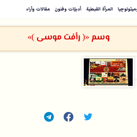
ميثولوچيا
المرأة القبطية
أدبيّات وفنون
مقالات وآراء
وسم «( رأفت موسى )»