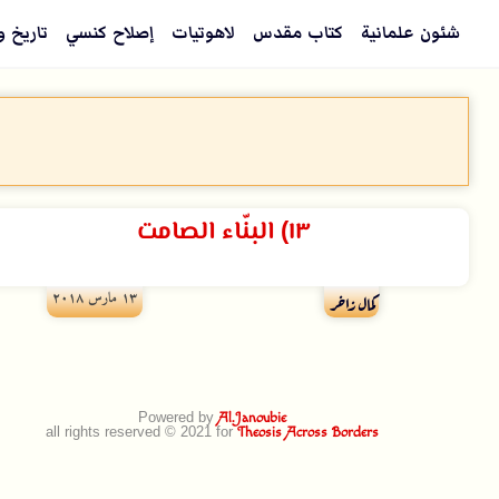
شئون علمانية
كتاب مقدس
لاهوتيات
إصلاح كنسي
تاريخ و
١٣) البنّاء الصامت
۱۳ مارس ۲۰۱۸
كمال زاخر
Powered by
Al.Janoubie
all rights reserved © 2021 for
Theosis Across Borders