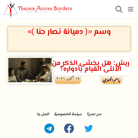
Theosis Across Borders
in Church of Misr
وسم «( دميانة نصار حنا )»
ريش: هل يخشى الذكر من
الأنثى القيام بأدواره؟
۱۹ أكتوبر ۲۰۲۱
باسم الجنوبي
من نحن؟
سياسة الخصوصية
اتصل بنا