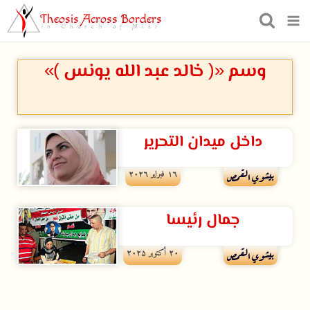
Theosis Across Borders
in Church of Misr
وسم «( خالد عبد الله يونس )»
داخل ميدان التحرير
۱٦ فبراير ۲۰۲٦
بيشوي القمص
جمال رئيسا
۲۰ أكتوبر ۲۰۲۵
بيشوي القمص