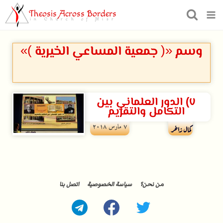
Theosis Across Borders
in Church of Misr
وسم «( جمعية المساعي الخيرية )»
٧) الدور العلماني بين
التكامل والتقزيم
۷ مارس ۲۰۱۸
كمال زاخر
من نحن؟
سياسة الخصوصية
اتصل بنا