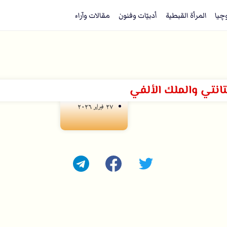
وچيا
المرأة القبطية
أدبيّات وفنون
مقالات وآراء
تانتي والملك الألفي
۲۷ فبراير ۲۰۲٦