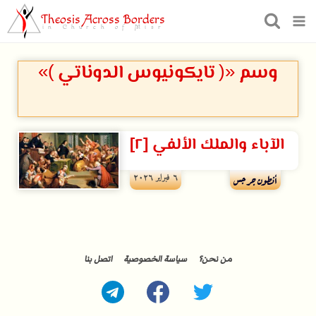
Theosis Across Borders
in Church of Misr
وسم «( تايكونيوس الدوناتي )»
الآباء والملك الألفي [٢]
٦ فبراير ۲۰۲٦
أنطون جرجس
من نحن؟
سياسة الخصوصية
اتصل بنا