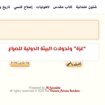
شئون علمانية
كتاب مقدس
لاهوتيات
إصلاح كنسي
تاريخ و
“غزة” وتحولات البيئة الدولية للصراع
۱۵ مارس ۲۰۲٤
أشرف راضي
Powered by
Al.Janoubie
all rights reserved © 2021 for
Theosis Across Borders