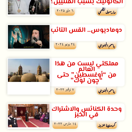
الكاثوليك بسبب المثليين؟
٦ مايو ۲۰۲۵
مارسيل نظمي
دوماديوس.. القس التائب
۲٤ يونيو ۲۰۲٤
باسم الجنوبي
مملكتي ليست من هذا
العالم
من “أوغسطين” حتى
“چون لوك”
۷ نوفمبر ۲۰۲۲
باسم الجنوبي
وحدة الكنائس والاشتراك
في الخبز
۱٤ مارس ۲۰۲۲
كرستينا عزيز