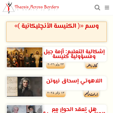
Theosis Across Borders
in Church of Misr
وسم «( الكنيسة الأنچليكانية )»
إشكالية التعليم: أزمة جيل
ومسؤولية كنيسة
۲۳ يوليو ۲۰۲٦
كمال زاخر
اللاهوتي إسحاق نيوتن
۱۳ نوفمبر ۲۰۲۵
إرنست وليم
هل تعقد الحوار مع