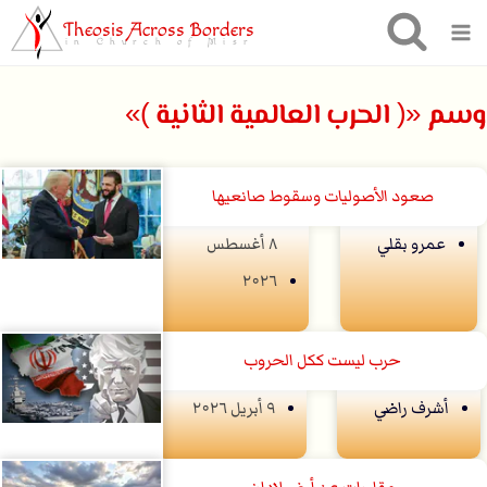
Theosis Across Borders
in Church of Misr
وسم «( الحرب العالمية الثانية )»
صعود الأصوليات وسقوط صانعيها
عمرو بقلي
۸ أغسطس
۲۰۲٦
حرب ليست ككل الحروب
أشرف راضي
۹ أبريل ۲۰۲٦