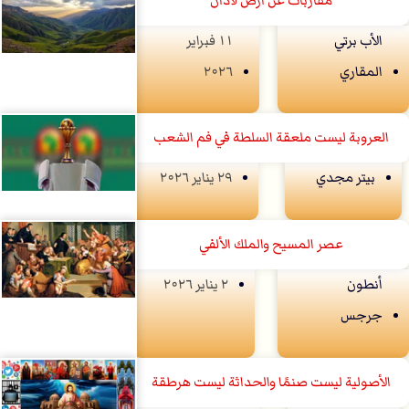
مقاربات عن أرض لادان
الأب برتي
۱۱ فبراير
المقاري
۲۰۲٦
العروبة ليست ملعقة السلطة في فم الشعب
بيتر مجدي
۲۹ يناير ۲۰۲٦
عصر المسيح والملك الألفي
أنطون
۲ يناير ۲۰۲٦
جرجس
الأصولية ليست صنمًا والحداثة ليست هرطقة