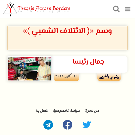
Theosis Across Borders
in Church of Misr
وسم «( الائتلاف الشعبي )»
جمال رئيسا
۲۰ أكتوبر ۲۰۲۵
بيشوي القمص
من نحن؟
سياسة الخصوصية
اتصل بنا