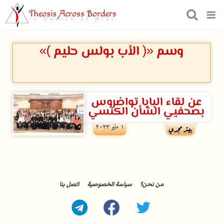
Theosis Across Borders
in Church of Misr
وسم «( الأب بولس حليم )»
عن لقاء البابا تواضروس
بصحفيي الشأن الكنسي
۱ مايو ۲۰۲۳
بيتر مجدي
من نحن؟
سياسة الخصوصية
اتصل بنا