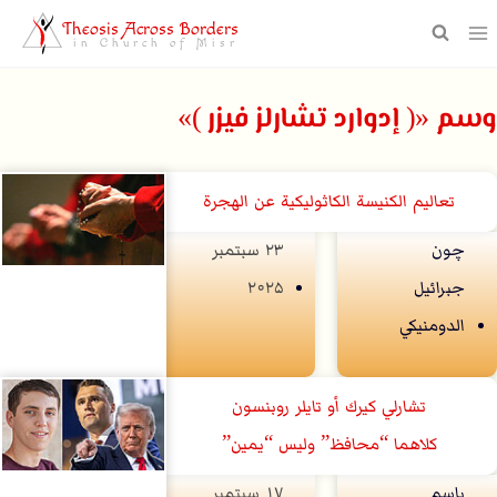
Theosis Across Borders
in Church of Misr
وسم «( إدوارد تشارلز فيزر )»
تعاليم الكنيسة الكاثوليكية عن الهجرة
چون
۲۳ سبتمبر
جبرائيل
۲۰۲۵
الدومنيكي
تشارلي كيرك أو تايلر روبنسون
كلاهما “محافظ” وليس “يمين”
باسم
۱۷ سبتمبر