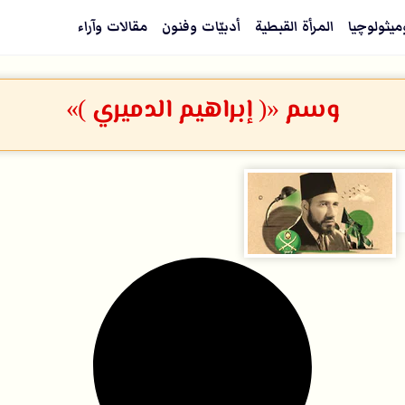
ميثولوچيا
المرأة القبطية
أدبيّات وفنون
مقالات وآراء
وسم «( إبراهيم الدميري )»