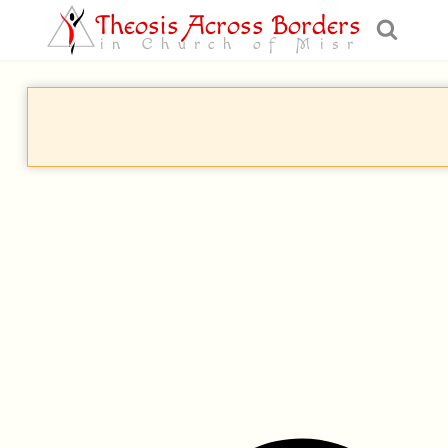
Theosis Across Borders
in Church of Misr