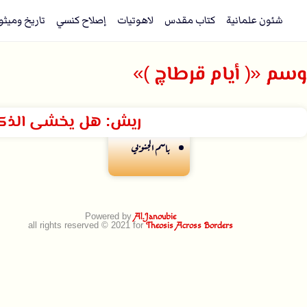
شئون علمانية
كتاب مقدس
لاهوتيات
إصلاح كنسي
تاريخ وميثو
وسم «( أيام قرطاچ )»
ريش: هل يخشى الذكر م
باسم الجنوبي
Powered by
Al.Janoubie
all rights reserved © 2021 for
Theosis Across Borders