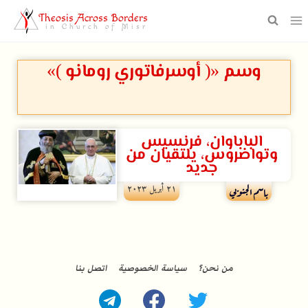
Theosis Across Borders
in Church of Misr
وسم «( أوسرفاتوري رومانو )»
الباباوان، فرنسيس
وتواضروس، يلتقيان من
جديد
۲۱ أبريل ۲۰۲۳
باسم الجنوبي
من نحن؟
سياسة الخصوصية
اتصل بنا