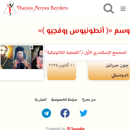
Theosis Across Borders
in Church of Misr
وسم «( أنطونيوس روفجيو )»
المجمع الإسكندري الأول لـ”القبطية الكاثوليكية”
چون جبرائيل
۱۱ أكتوبر ۲۰۲۵
الدومنيكي
من نحن؟
سياسة الخصوصية
اتصل بنا
Powered by
Al.Janoubie