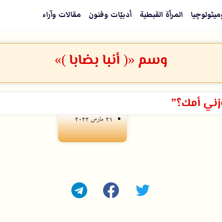
ميثولوچيا
المرأة القبطية
أدبيّات وفنون
مقالات وآراء
وسم «( أنبا بضابا )»
زني أمك؟”
۲۱ مارس ۲۰۲۲