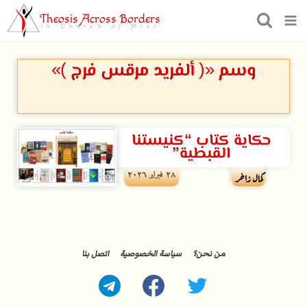
Theosis Across Borders
in Church of Misr
وسم «( ألفريد مرقس فرج )»
حكاية كتاب “كنيستنا
القبطية”
۲۸ فبراير ۲۰۲٦
كمال زاخر
من نحن؟
سياسة الخصوصية
اتصل بنا