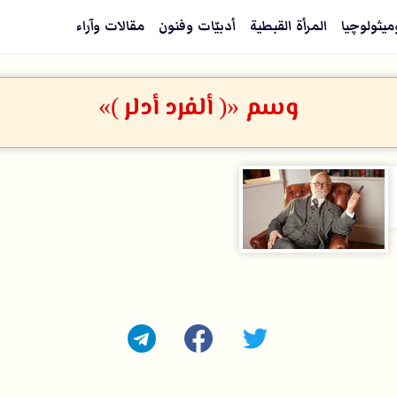
ميثولوچيا
المرأة القبطية
أدبيّات وفنون
مقالات وآراء
وسم «( ألفرد أدلر )»