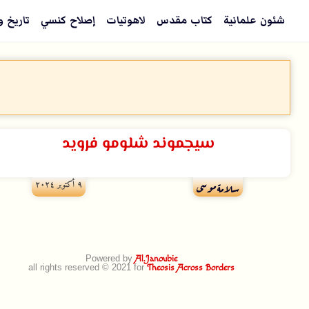
شئون علمانية
كتاب مقدس
لاهوتيات
إصلاح كنسي
تاريخ و
سيجموند شلومو فرويد
۹ أكتوبر ۲۰۲٤
سلامة موسى
Powered by
Al.Janoubie
all rights reserved © 2021 for
Theosis Across Borders