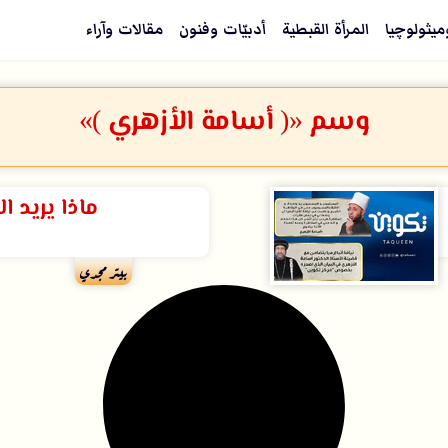
ميثولوچيا
المرأة القبطية
أدبيّات وفنون
مقالات وآراء
وسم «( أسامة الأزهري )»
ماذا يريد ا
بيتر مجدي