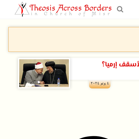
Theosis Across Borders
in Church of Misr
لأسقف إرميا؟
٤ يونيو ۲۰۲٤