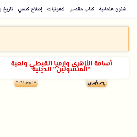
شئون علمانية
كتاب مقدس
لاهوتيات
إصلاح كنسي
تاريخ و
أسامة الأزهري وإرميا القبطي ولعبة
“المتسولين” الدينية
۱۸ يونيو ۲۰۲٤
باسم الجنوبي