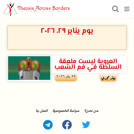
Theosis Across Borders
in Church of Misr
يوم يناير ۲۹، ۲۰۲٦
العروبة ليست ملعقة
السلطة في فم الشعب
۲۹ يناير ۲۰۲٦
بيتر مجدي
من نحن؟
سياسة الخصوصية
اتصل بنا