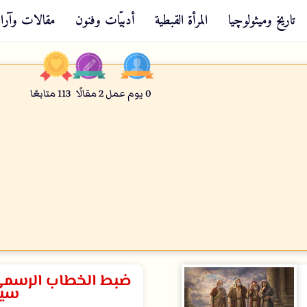
تاريخ وميثولوچيا
المرأة القبطية
أدبيّات وفنون
مقالات وآراء
0
يوم عمل
2
مقالًا
113
متابعًا
ضبط الخطاب الرسمي ا
سي