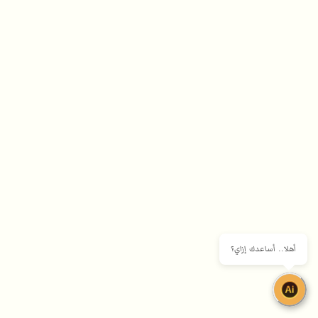
أهلا.. أساعدك إزاي؟