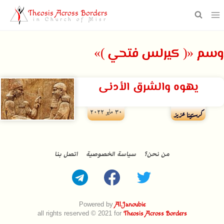
Theosis Across Borders
in Church of Misr
وسم «( كيرلس فتحي )»
يهوه والشرق الأدنى
۳۰ مايو ۲۰۲۲
كرستينا عزيز
من نحن؟
سياسة الخصوصية
اتصل بنا
Powered by
Al.Janoubie
all rights reserved © 2021 for
Theosis Across Borders