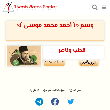
Theosis Across Borders
in Church of Misr
وسم «( أحمد محمد موسى )»
قطب وناصر
۱۷ مارس ۲۰۲۵
بيشوي القمص
من نحن؟
سياسة الخصوصية
اتصل بنا