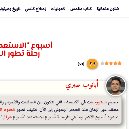
شئون علمانية
كتاب مقدس
لاهوتيات
إصلاح كنسي
تاريخ وميثول
أسبوع “الاستعدا
رحلة تطور ال
3.9
)
53
(
أبانوب صبري
جميع ال
ليتورجي
معقد عبر الزمان منذ العصر الرسولي إلى الآن. فكيف تطور 
الصوم الك
ندعوه أسبوع الآلام. وما هي تاريخية أسبوع الاستعداد "أسبوع 
هرقل
"،