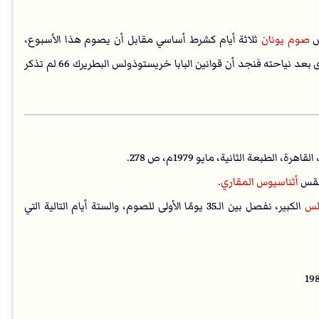
رض
صوم يونان
ثلاثة أيام كشرط أساسي مقابل أن يصوم هذا الأسبوع،
وبالفعل وافق الشعب. مع العلم أنه تم التراجع عن هذا الصوم مرة أخرى بعد نياحته فنجد أن قوانين البابا خريستوذولس البطريرك 66 لم تذكر
القس
أثناسيوس المقاري
.
رلس
الكبير، نفصل بين الـ35 يومًا الأولى للصوم، والستة أيام التالية التي