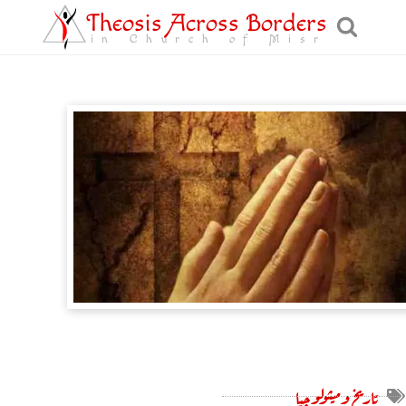
Theosis Across Borders
in Church of Misr
تاريخ وميثولوچيا