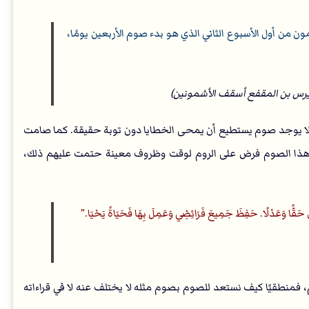
ن من أول الأسبوع الثاني الذي هو بدء صوم الأربعين يومًا،
ساويرس بن المقفع أسقف الأشمونين)
لا يوجد صوم يستطيع أن يمحى الخطايا دون توبة حقيقة. كما صامت
 أن هذا الصوم فرض على الروم لوقت وظروف معينة حتمت عليهم ذلك،
عَلَ حَقًّا وَعَدْلًا. حَفِظَ جَمِيعَ فَرَائِضِي وَعَمِلَ بِهَا فَحَيَاةً يَحْيَا.
م، فمنطقيًا كيف نستعد للصوم بصوم مثله لا يختلف عنه لا في قراءاته