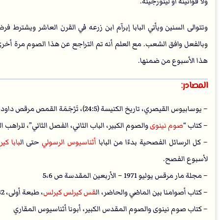
ولا قوانينه أو ليتورجيته.
وتتوالى السنين ويأتي البابا إبرآم ابن زرعه في القرن العاشر ويشترط ف
هذا الأسبوع من ضمنها.
المصادر:
– يوسابيوس القيصري، تاريخ الكنيسة (24:5)، تَرْجَمَة القمص مرقص داود، القاهرة، الطبعة الثانية، مايو 1979م، ص 278.
– كتاب “
صوم نينوى
والصوم الكبير، الباب الثاني، الفصل الثاني”، للراهب 
– كل الرسائل الفصحية بدءًا من البابا
أثناسيوس الرسولي
حتى ال
بابا كي
لأسبوع الفصح.
– مجلة مار مرقس يوليو 1971 – الأربعين المقدسة ص 5،6
– كتاب أصوامنا بين الماضي والحاضر، ال
قس كيرلس كيرلس
، طبعة أولى، 1982
– كتاب صوم نينوى والصوم المقدس الكبير، أبونا أثناسيوس المقاري