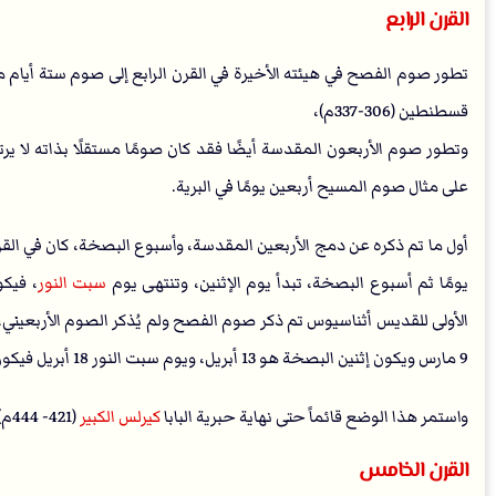
القرن الرابع
تطور صوم الفصح في هيئته الأخيرة في القرن الرابع إلى صوم ستة أيام 
قسطنطين (306-337م)،
وتطور صوم الأربعون المقدسة أيضًا فقد كان صومًا مستقلًا بذاته لا يرت
على مثال صوم المسيح أربعين يومًا في البرية.
أول ما تم ذكره عن دمج الأربعين المقدسة، وأسبوع البصخة، كان في القر
يومًا ثم أسبوع البصخة، تبدأ يوم الإثنين، وتنتهى يوم
سبت النور
الأولى للقديس أثناسيوس تم ذكر صوم الفصح ولم يُذكر الصوم الأربعيني، 
9 مارس ويكون إثنين البصخة هو 13 أبريل، ويوم سبت النور 18 أبريل فيكون المجموع 41 يومًا.
واستمر هذا الوضع قائماً حتى نهاية حبرية البابا
كيرلس الكبير
(421- 444م) على أقصى تقدير. وهو النظام الذي تبنته مصر وفلسطين وليبيا.
القرن الخامس