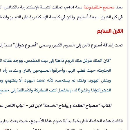
بعد
مجمع خلقيدونية
سنة 451م، تمثلت كنيسة الإسكندرية بالك
في كل الشرق سبعة أسابيع. ولكن في كنيسة الإسكندرية ظل التمييز واضحً
القرن السابع
تمت إضافة أسبوع ثامن إلى الصوم الكبير، وسمى “أسبوع هرقل” نسبة إلى الملك هر
كان الملك هرقل ملك الروم ذاهبًا إلى بيت المقدس، ووجد هناك اليه
الجلجثة حيث صُلب الرب، وأحرقوا المسيحين بالنار. وعندما رأه ا
ويقتل اليهود، ولكنه لم يستجب، لأنه عاهد اليهود ألا يقتلهم،
الدهر إكرامًا وغفرانًا له، وبالفعل كتب البطاركة والأساقفة إلى جم
(كتاب: “مصباح الظلمة وإيضاح الخدمة” لابن كبر – الباب الثامن ع