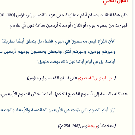
القرن الثاني
ظل هذا التقليد بصيام أيام متفاوتة حتى عهد القديس إيريناؤس (130- 200م)،
فيوجد من يصوم يوم، أو اثنان، أو مدة أربعين ساعة دون أي طعام.
لأن النِّزاع ليس محصورًا في اليوم فقط، بل يتعلق أيضًا بطريق
وغيرهم يومين، وغيرهم أكثر. والبعض يحسبون يومهم أربعين ساعة
أيامنا، بل في أيام آبائنا قبل ذلك بوقت طويل
(
يوسابيوس القيصري
على لسان القديس إيريناؤس)
هذا كله بالنسبة إلى أسبوع الفصح (الآلام)، أما ما يخصّ الصوم الأربعيني، 
إن أيام الصوم التي ثبِّتت هي الأربعين المقدسة والأربعاء والجمعة
(العلامة أو
ريجان
وس (185-254م))