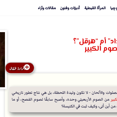
وچيا
المرأة القبطية
أدبيّات وفنون
مقالات وآراء
د” أم “هرقل”؟
صوم الكبير
قراءة المقال
ات في الكنيسة - التي تتكون من العبادات والأصوام والصلوات والألحان - لا تكون وليدة اللحظة، بل هي نتاج تطور تاريخي 
بير
 من الصوم الأربعيني وحده، وأصبح سابقًا لصوم الفصح، أو ما 
 من أين أتى، وكيف ثبت في الكنيسة؟