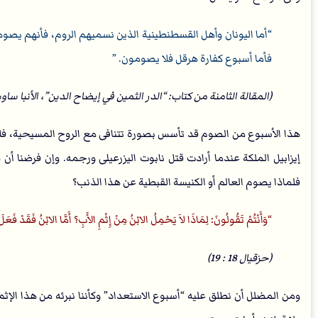
أما اليونان وأهل القسطنطينية الذين نسميهم الروم، فأنهم يصومو
فأما أسبوع كفارة هرقل فلا يصومون.
(المقالة الثامنة من كتاب: “الدر الثمين في إيضاح الدين”، الأنبا 
هذا الأسبوع من الصوم قد تأسس بصورة تتنافى مع الروح المسيحية، ف
إيزابيل الملكة عندما أرادت قتل نابوت اليزرعيلى ورجمه. وإن فرضنا
فلماذا يصوم العالم أو الكنيسة القبطية عن هذا الذنب؟
وَأَنْتُمْ تَقُولُونَ: لِمَاذَا لاَ يَحْمِلُ الابْنُ مِنْ إِثْمِ الأَبِ؟ أَمَّا الابْنُ فَقَدْ فَ
(حزقيال 18 : 19)
ومن المضلل أن نطلق عليه “أسبوع الاستعداد” وكأننا نبرئه من هذا الإث