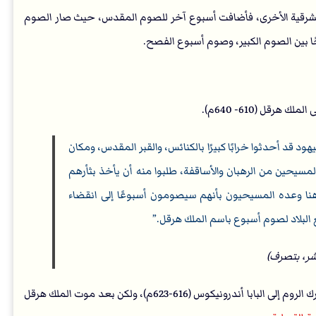
نائس الشرقية الأخرى، فأضافت أسبوع آخر للصوم المقدس، حيث صار الصوم
ا بين الصوم الكبير، وصوم أسبوع الفصح.
قل (610- 640م).
ود قد أحدثوا خرابًا كبيرًا بالكنائس، والقبر المقدس، ومكان
لمسيحين من الرهبان والأساقفة، طلبوا منه أن يأخذ بثأرهم
 وهنا وعده المسيحيون بأنهم سيصومون أسبوعًا إلى انقضاء
يع البلاد لصوم أسبوع باسم الملك هرقل.
شر، بتصرف)
فكانت هذه الحادثة التاريخية بداية صوم هذا الأسبوع، حيث بعث بطريرك الروم إلى البابا أندرونيكوس (616-623م)، ولكن بعد موت الملك هرقل