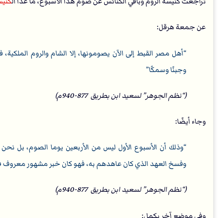
تراجعت كنيسة الروم وباقي الكنائس عن صوم هذا الأسبوع، ما عدا ال
كنيس
عن جمعة هرقل:
أهل مصر القبط إلى الآن يصومونها، إلا الشام والروم الملكية
وجبنًا وسمكًا
(“نظم الجوهر” لسعيد ابن بطريق 877-940م)
وجاء أيضًا:
وذلك أن الأسبوع الأول ليس من الأربعين يوما الصوم، بل نحن
وفسخ العهد الذي كان عاهدهم به، فهو كان خبر مشهور معروف في
(“نظم الجوهر” لسعيد ابن بطريق 877-940م)
وفى موضع آخر يكمل: