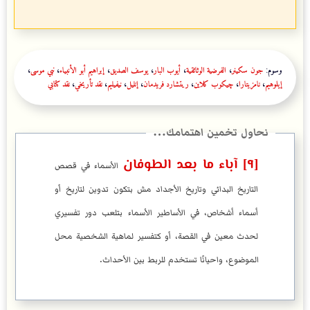
وسوم:
جون سكينر
،
الفرضية الوثائقية
،
أيوب البار
،
يوسف الصديق
،
إبراهيم أبو الأنبياء
،
نبي موسى
،
إيلوهيم
،
نامزيتارا
،
چيكوب كلاين
،
ريتشارد فريدمان
،
إنليل
،
نيفيليم
،
نقد تأريخي
،
نقد كتابي
[٩] آباء ما بعد الطوفان
الأسماء في قصص
التاريخ البدائي وتاريخ الأجداد مش بتكون تدوين لتاريخ أو
أسماء أشخاص، في الأساطير الأسماء بتلعب دور تفسيري
لحدث معين في القصة، أو كتفسير لماهية الشخصية محل
الموضوع، واحيانًا تستخدم للربط بين الأحداث.