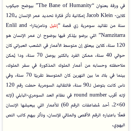
في ورقة بعنوان “The Bane of Humanity” بيوضح جيكوب
كلاين- Jacob Klein إمكانية تأثر فكرة تحديد عمر الإنسان بـ120
سنة من تقاليد سومرية زي قصة “
إنليل
ونامزيتارا- Enlil and
Namzitarra” اللي برضو بيُذكر فيها بوضوح ان عمر الإنسان هو
120 سنة، كلاين بيعلق إن متوسط الأعمار في الشعب العبراني كان
حوالي 40 سنة، ممكن الفرد بالكتير يوصل 70 سنة، ودا يُمكن
ملاحظته وحسابه من أعمار الملوك المذكورة في سفر الملوك،
بينما في بلاد ما بين النهرين كان المتوسط تقريبًا 70 سنة، وفي
ناس كانت بتوصل لـ90 سنة، فالتقاليد السومرية حطت رقم 120
لإنه أقرب round number في نظام العد السومري-البابلي (لإنه
60×2، أحد مُضاعفات الرقم 60) للأعمار اللي بيعيشها الإنسان
فعلًا باعتباره الرقم الأقصى والمثالي للإنسان، وتأثر بيهم كاتب النص
اليهوي،