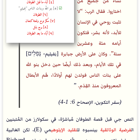
نساء من جميع من
[٤] آباء ما قبل الطوفان
☑
[٥] بنو الله وبنات الناس “نِفيليم”
اختاروا. فقال الرب: “لا
[٦] الطوفان
[٧] سُكر نوح ولعنة كنعان
تثبت روحي في الإنسان
[٨] برج بابل
للأبد، لأنه بشر، فتكون
[٩] آباء ما بعد الطوفان
أيامه مئة وعشرين
سنة”. وكان على الأرض جبابرة
[نِفيليم- נְּפִלִים]
في تلك الأيام، وبعد ذلك أيضًا حين دخل بنو الله
على بنات الناس فولدن لهم أولادًا، هُم الأبطال
المعروفون منذ القِدَم.
”
(سفر التكوين، الإصحاح 6: 1-4)
النص جي قبل قصة الطوفان مُباشرًة، في سكولارز من المُتبنيين
ال
فرضية الوثائقية
بينسبوه لل
تقليد الإيلوهي
مي (E)، لكن الغالبية