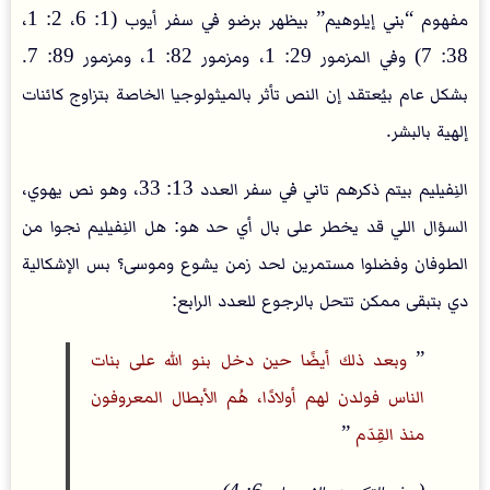
مفهوم “بني إيلوهيم” بيظهر برضو في سفر أيوب (1: 6، 2: 1،
38: 7) وفي المزمور 29: 1، ومزمور 82: 1، ومزمور 89: 7.
بشكل عام بيُعتقد إن النص تأثر بالميثولوجيا الخاصة بتزاوج كائنات
إلهية بالبشر.
النِفيليم بيتم ذكرهم تاني في سفر العدد 13: 33، وهو نص يهوي،
السؤال اللي قد يخطر على بال أي حد هو: هل النِفيليم نجوا من
الطوفان وفضلوا مستمرين لحد زمن يشوع وموسى؟ بس الإشكالية
دي بتبقى ممكن تتحل بالرجوع للعدد الرابع:
”
وبعد ذلك أيضًا حين دخل بنو الله على بنات
الناس فولدن لهم أولادًا، هُم الأبطال المعروفون
منذ القِدَم
”