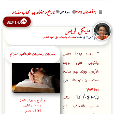
٦ أغسطس ۲۰۲۱
۹:۰۰ ص
تاريخ وميثولوچيا
,
كتاب مقدس
قراءة المقال
مايكل لويس
المقال رقم 5 من 9 في سلسلة
مقدمات وتعليقات على العهد القديم
مقدمات وتعليقات على العهد القديم
”
ولما ابتدأ الناس
يكثرون على وجه
الأرض، ووُلد لهم بنات،
استحسن بنو الله
[بني
إيلوهيم
-
בְנֵי-הָאֱלֹהִים]
بنات
[١] أنواع ومنهجيات البحث
[٢] الخلق والتكوين
الناس. فاتخذوا لهم
[٣] قايين وهابيل