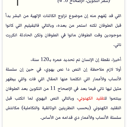
(سفر التكوين، الإصحاح 6: 4)
اللي قد يُفهم منه إن موضوع تزاوج الكائنات الإلهية من البشر بدأ
قبل الطوفان لكنه استمر من بعده، وبالتالي فالنِفيليم اللي كانوا
موجودين وقت الطوفان ماتوا في الطوفان ولكن الحادثة اتكررت
تاني.
أخيرا، نقطة إن الإنسان تم تحديد عمره بـ120 سنة،
أولا لازم ملاحظة إن النص دا نص يهوي، في حين إن سلسلة
الأنساب والأعمار اللي اتكلمنا عنها المقال اللي فات واللي بيظهر
مثيل ليها تاني فيما بعد في الإصحاح 11 من التكوين بعد الطوفان
بينتموا لل
تقليد الكهنوتي
، وبالتالي النص اليهوي لما اتكتب قبل
التقليد الكهنوتي (بحسب النظريتين الوثائقية والتكاملية) مكانتش
سلسلة الأنساب والأعمار دي قدامه من الأساس.