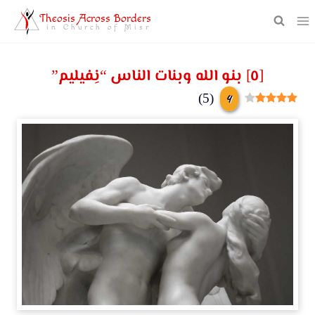
Theosis Across Borders
in Church of Misr
[٥] بنو الله وبنات الناس “نِفيليم”
4
)
5
(