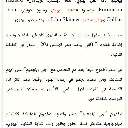
بيميلوا لإنه نص يهوي، مثلًا ريتشارد فريدمان- Richard
Friedmann بينسبوا لل
تقليد اليهوي
وجون كولينز- John
Collins و
جون سكينر
- John Skinner نسبوه برضو لليهوي.
جون سكينر بيقول ان وارد ان التقليد اليهوي كان في طبقتين وتمت
إضافة العدد 3 (اللي بيحد عمر الإنسان لـ120 سنة) في الطبقة
التانية.
في سفر أخنوخ فيما بعد تم التعامل مع “بني إيلوهيم” على انهم
الملائكة ومن بعده برضو في رسالة يهوذا وفيما بعد اتأثر آباء
الكنيسة في القرنين الأول والثاني بالتأويل دا، ممكن تبص على
البوست للنقطة دي.
مفهوم “بني إيلوهيم” مش واضح، مفهوم الملائكة ككائنات
ميثولوجية مكانش لسة اتطور وظهر وقت كتابة التقليد اليهوي.